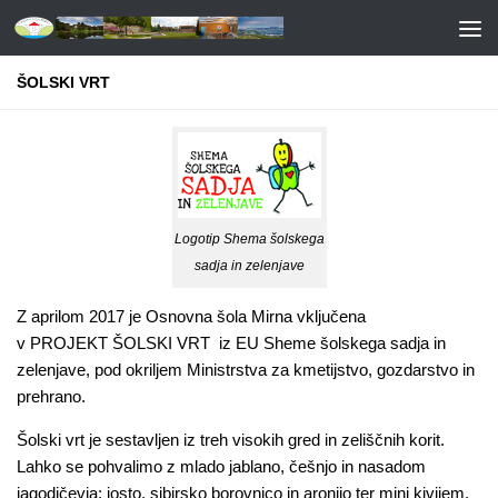
ŠOLSKI VRT
Logotip Shema šolskega
sadja in zelenjave
Z aprilom 2017 je Osnovna šola Mirna vključena
v
PROJEKT
ŠOLSKI VRT
iz EU Sheme šolskega sadja in
zelenjave, pod okriljem Ministrstva za kmetijstvo, gozdarstvo in
prehrano.
Šolski vrt je sestavljen iz treh visokih gred in zeliščnih korit.
Lahko se pohvalimo z mlado jablano, češnjo in nasadom
jagodičevja: josto, sibirsko borovnico in aronijo ter mini kivijem.