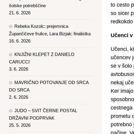
to cesto p
šolske potrebščine
21. 6. 2026
so sicer p
redkokdo 
Rebeka Kozolc: prejemnica
Župančičeve frulice, Lara Bizjak: finalistka
Učenci v
16. 6. 2026
Učenci, ki
KNJIŽNI KLEPET Z DANIELO
učencev j
CARUCCI
se v šolo 
3. 6. 2026
avtobusom
nekaj uče
MAVRIČNO POTOVANJE OD SRCA
DO SRCA
Ker imajo 
2. 6. 2026
sposobnos
cestnega 
JUDO – SVIT ČERNE POSTAL
prometu d
DRŽAVNI PODPRVAK
potrebno 
25. 5. 2026
načine. V