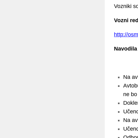
Vozniki s
Vozni re
http://os
Navodila
Na avt
Avtob
ne bo
Dokler
Učenci
Na av
Učenc
Odhod