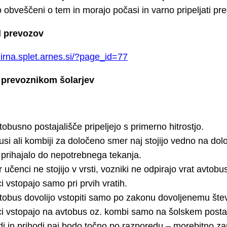
o obveščeni o tem in morajo počasi in varno pripeljati pr
d prevozov
mirna.splet.arnes.si/?page_id=77
 prevoznikom šolarjev
obusno postajališče pripeljejo s primerno hitrostjo.
usi ali kombiji za določeno smer naj stojijo vedno na d
 prihajalo do nepotrebnega tekanja.
 učenci ne stojijo v vrsti, vozniki ne odpirajo vrat avtobu
 vstopajo samo pri prvih vratih.
tobus dovolijo vstopiti samo po zakonu dovoljenemu štev
i vstopajo na avtobus oz. kombi samo na šolskem postaj
i in prihodi naj bodo točno po razporedu – morebitno z