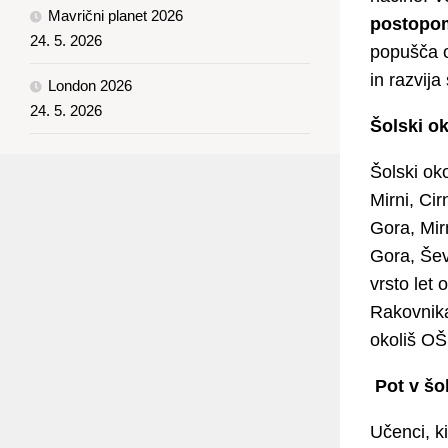
Mavrični planet 2026
postopom
24. 5. 2026
popušča o
in razvija
London 2026
24. 5. 2026
Šolski ok
Šolski oko
Mirni, Ci
Gora, Mir
Gora, Šev
vrsto let 
Rakovnika
okoliš OŠ 
Pot v šo
Učenci, ki