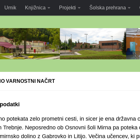
Urnik
Knjižnica
Projekti
Šolska prehrana
O VARNOSTNI NAČRT
podatki
no potekata zelo prometni cesti, in sicer je ena državna 
n Trebnje. Neposredno ob Osnovni šoli Mirna pa poteka d
mirnsko dolino z Gabrovko in Litijo. Večina učencev, ki pr