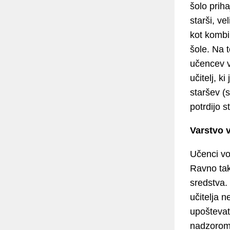
šolo priha
starši, ve
kot kombi
šole. Na 
učencev v
učitelj, k
staršev (s
potrdijo s
Varstvo 
Učenci vo
Ravno tak
sredstva.
učitelja 
upoštevat
nadzorom 