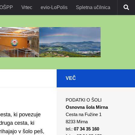
OŠPP
Vrtec
evio-LoPolis
Spletna učilnica
VEČ
PODATKI O ŠOLI
Osnovna šola Mirna
cesta, ki povezuje
Cesta na Fužine 1
8233 Mirna
ruga cesta, ki
tel.:
07 34 35 160
ihajajo v šolo peš,