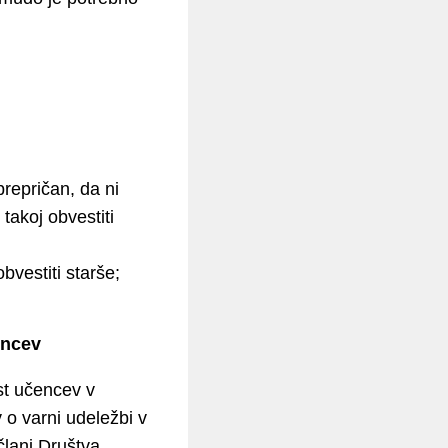
prepričan, da ni
takoj obvestiti
vestiti starše;
encev
ost učencev v
o varni udeležbi v
člani Društva