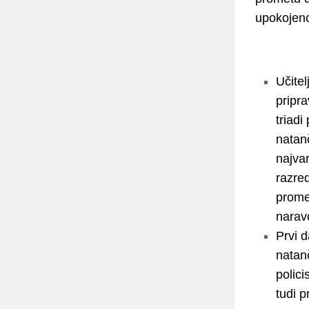
upokojenc
Učite
pripra
triadi
natanč
najvar
razred
promet
naravo
Prvi 
natanč
polici
tudi p