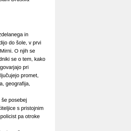
zdelanega in
ijo do šole, v prvi
Mirni. O njih se
dniki se o tem, kako
govarjajo pri
ljučujejo promet,
a, geografija,
u še posebej
teljice s pristojnim
policist pa otroke