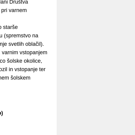
lani Društva
 pri varnem
o starše
tu (spremstvo na
e svetlih oblačil).
z varnim vstopanjem
co šolske okolice,
il in vstopanje ter
ranem šolskem
o)