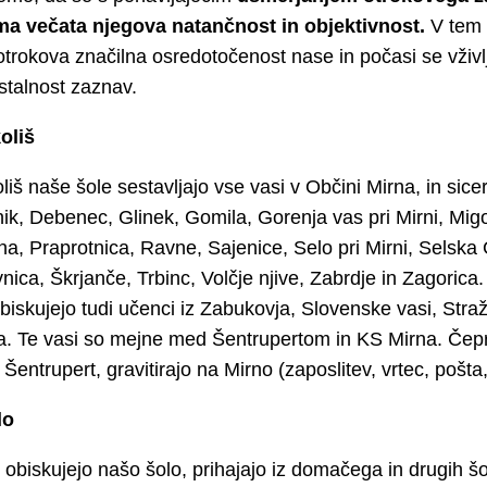
a večata njegova natančnost in objektivnost
.
V tem 
trokova značilna osredotočenost nase in počasi se vživlj
 stalnost zaznav.
oliš
liš naše šole sestavljajo vse vasi v Občini Mirna, in sice
rnik, Debenec, Glinek, Gomila, Gorenja vas pri Mirni, Mig
na, Praprotnica, Ravne, Sajenice, Selo pri Mirni, Selska
nica, Škrjanče, Trbinc, Volčje njive, Zabrdje in Zagorica
obiskujejo tudi učenci iz Zabukovja, Slovenske vasi, Straž
. Te vasi so mejne med Šentrupertom in KS Mirna. Čepr
Šentrupert, gravitirajo na Mirno (zaposlitev, vrtec, pošt
lo
 obiskujejo našo šolo, prihajajo iz domačega in drugih šo