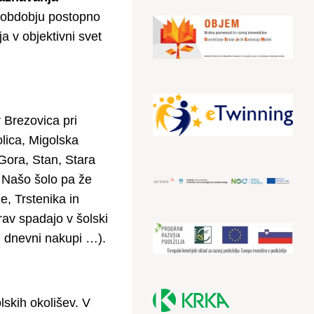
obdobju postopno
a v objektivni svet
r Brezovica pri
olica, Migolska
 Gora, Stan, Stara
. Našo šolo pa že
e, Trstenika in
av spadajo v šolski
a, dnevni nakupi …).
lskih okolišev. V