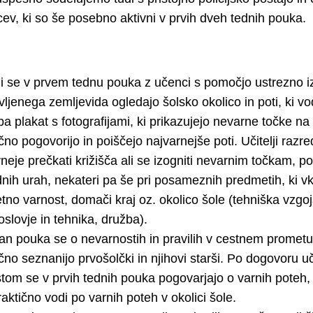
ev, ki so še posebno aktivni v prvih dveh tednih pouka.
lji se v prvem tednu pouka z učenci s pomočjo ustrezno i
vljenega zemljevida ogledajo šolsko okolico in poti, ki vod
 pa plakat s fotografijami, ki prikazujejo nevarne točke na 
no pogovorijo in poiščejo najvarnejše poti. Učitelji razre
neje prečkati križišča ali se izogniti nevarnim točkam, po
nih urah, nekateri pa še pri posameznih predmetih, ki vk
no varnost, domači kraj oz. okolico šole (tehniška vzgoj
slovje in tehnika, družba).
dan pouka se o nevarnostih in pravilih v cestnem promet
no seznanijo prvošolčki in njihovi starši. Po dogovoru uči
stom se v prvih tednih pouka pogovarjajo o varnih poteh, 
raktično vodi po varnih poteh v okolici šole.