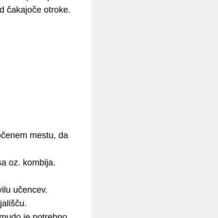
ed čakajoče otroke.
oločenem mestu, da
sa oz. kombija.
ilu učencev.
ališču.
amudo je potrebno