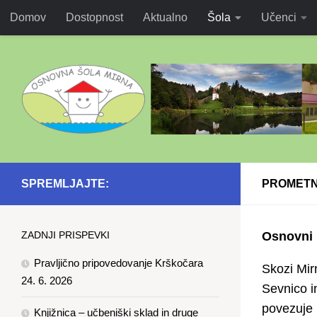
Domov
Dostopnost
Aktualno
Šola
Učenci
SPREMLJAJTE:
PROMETN
ZADNJI PRISPEVKI
Osnovni 
Pravljično pripovedovanje Krškočara
Skozi Mir
24. 6. 2026
Sevnico i
povezuje 
Knjižnica – učbeniški sklad in druge