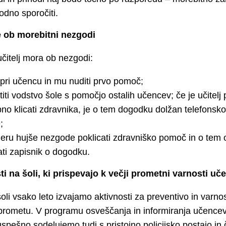
odno sporočiti.
 ob morebitni nezgodi
čitelj mora ob nezgodi:
 pri učencu in mu nuditi prvo pomoč;
iti vodstvo šole s pomočjo ostalih učencev; če je učitelj 
no klicati zdravnika, je o tem dogodku dolžan telefonsko 
;
eru hujše nezgode poklicati zdravniško pomoč in o tem ob
ati zapisnik o dogodku.
i na šoli, ki
prispevajo k večji prometni varnosti uč
oli vsako leto izvajamo aktivnosti za preventivo in varn
rometu. V programu osveščanja in informiranja učencev 
spešno sodelujemo tudi s pristojno policijsko postajo in 