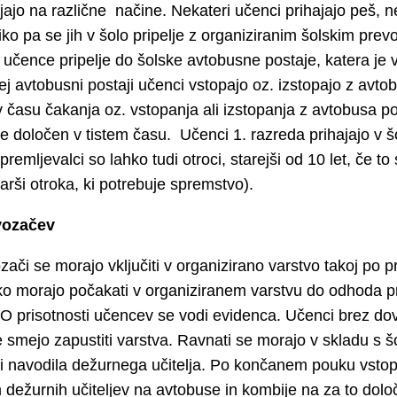
jajo na različne načine. Nekateri učenci prihajajo peš, n
liko pa se jih v šolo pripelje z organiziranim šolskim pr
 učence pripelje do šolske avtobusne postaje, katera je v
tej avtobusni postaji učenci vstopajo oz. izstopajo z avt
 času čakanja oz. vstopanja ali izstopanja z avtobusa po
i je določen v tistem času. Učenci 1. razreda prihajajo v 
premljevalci so lahko tudi otroci, starejši od 10 let, če t
tarši otroka, ki potrebuje spremstvo).
vozačev
zači se morajo vključiti v organizirano varstvo takoj po 
o morajo počakati v organiziranem varstvu do odhoda 
 O prisotnosti učencev se vodi evidenca. Učenci brez do
ne smejo zapustiti varstva. Ravnati se morajo v skladu s 
i navodila dežurnega učitelja. Po končanem pouku vsto
dežurnih učiteljev na avtobuse in kombije na za to dolo