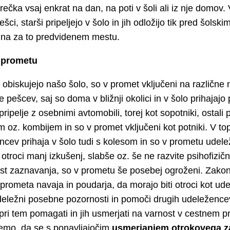
rečka vsaj enkrat na dan, na poti v šoli ali iz nje domov.
ešci, starši pripeljejo v šolo in jih odložijo tik pred šolsk
na za to predvidenem mestu.
 prometu
 obiskujejo našo šolo, so v promet vključeni na različne 
e pešcev, saj so doma v bližnji okolici in v šolo prihajaj
pripelje z osebnimi avtomobili, torej kot sopotniki, ostali 
 oz. kombijem in so v promet vključeni kot potniki. V to
ncev prihaja v šolo tudi s kolesom in so v prometu udelež
otroci manj izkušenj, slabše oz. še ne razvite psihofizičn
t zaznavanja, so v prometu še posebej ogroženi. Zakon
prometa navaja in poudarja, da morajo biti otroci kot ud
eležni posebne pozornosti in pomoči drugih udeležencev
pri tem pomagati in jih usmerjati na varnost v cestnem p
emo, da se s ponavljajočim
usmerjanjem otrokovega z