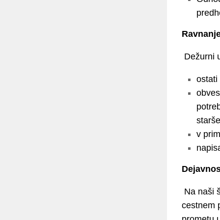
predh
Ravnanje
Dežurni u
ostati
obvest
potreb
starše
v prim
napis
Dejavnost
Na naši š
cestnem p
prometu u