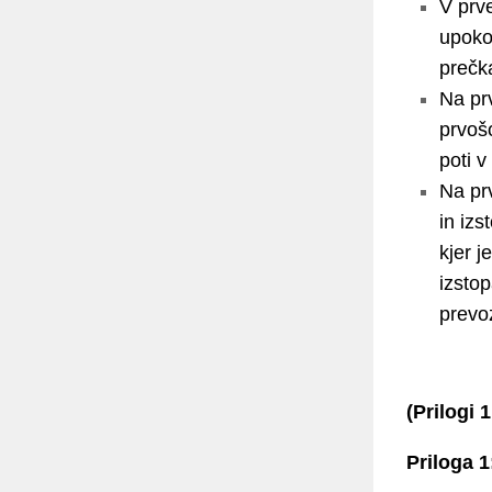
V prv
upoko
prečka
Na pr
prvoš
poti v
Na pr
in izs
kjer j
izstop
prevo
(Prilogi 
Priloga 