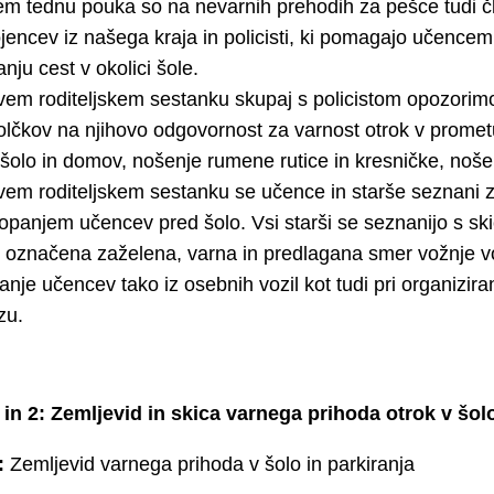
em tednu pouka so na nevarnih prehodih za pešce tudi č
jencev iz našega kraja in policisti, ki pomagajo učencem
nju cest v okolici šole.
vem roditeljskem sestanku skupaj s policistom opozorim
olčkov na njihovo odgovornost za varnost otrok v prome
 šolo in domov, nošenje rumene rutice in kresničke, nošenj
vem roditeljskem sestanku se učence in starše seznani 
topanjem učencev pred šolo. Vsi starši se seznanijo s ski
e označena zaželena, varna in predlagana smer vožnje voz
anje učencev tako iz osebnih vozil kot tudi pri organizi
zu.
1 in 2: Zemljevid in skica varnega prihoda otrok v šol
1:
Zemljevid varnega prihoda v šolo in parkiranja