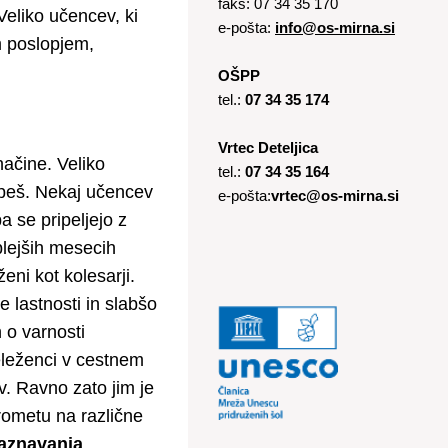
faks: 07 34 35 170
 Veliko učencev, ki
e-pošta:
info@os-mirna.si
im poslopjem,
OŠPP
tel.:
07 34 35 174
Vrtec Deteljica
načine. Veliko
tel.:
07 34 35 164
o peš. Nekaj učencev
e-pošta:
vrtec@os-mirna.si
pa se pripeljejo z
plejših mesecih
eni kot kolesarji.
e lastnosti in slabšo
 o varnosti
eleženci v cestnem
. Ravno zato jim je
rometu na različne
aznavanja