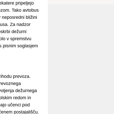
ekatere pripeljejo
evozom. Tako avtobus
 neposredni bližini
obusa. Za nadzor
skrbi dežurni
šolo v spremstvu
o s pisnim soglasjem
prihodu prevoza.
prevoznega
voljenja dežurnega
šolskim redom in
pajo učenci pod
čenem postajališču.