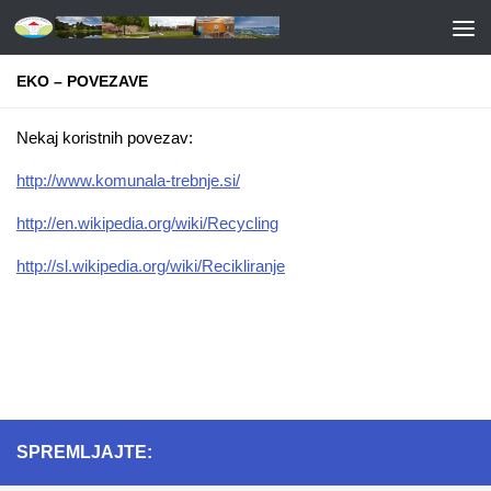
EKO – POVEZAVE
Nekaj koristnih povezav:
http://www.komunala-trebnje.si/
http://en.wikipedia.org/wiki/Recycling
http://sl.wikipedia.org/wiki/Recikliranje
SPREMLJAJTE: